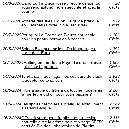
04/8/2026
Gang Surf à Biscarrosse : l’école de surf qui
28
vous rend autonome, en sécurité et avec le
Clicks
sourire
23/1/2026
Acheter des likes TikTok : le guide pratique
822
en 3 étapes (simple, ciblé, sécurisé)
Clicks
29/7/2025
Pourquoi La Crème de Biarritz est idéale
1 166
pour les peaux normales à sèches
Clicks
20/5/2025
Soldes Exceptionnelles : Du Maquillage à
1 392
partir de 1 Euro
Clicks
06/12/2024
Rafting en famille au Pays Basque : plaisirs
1 655
et sécurité garantis
Clicks
04/7/2024
Tendance maquillage : les couleurs de blush
1 928
à adopter cette saison
Clicks
08/5/2024
Filtre à sable ou filtre à cartouche : quelle est
2 264
la meilleure option pour votre piscine ?
Clicks
01/5/2024
Les sports nautiques à pratiquer absolument
2 049
au Pays Basque
Clicks
16/2/2024
Offrez à votre peau fragile une protection
2 116
naturelle avec la crème solaire visage SPF50
Clicks
certifiée Bio des Laboratoires de Biarritz.