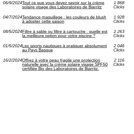
06/9/2024
Tout ce que vous devez savoir sur la crème
1 868
solaire visage des Laboratoires de Biarritz
Clicks
04/7/2024
Tendance maquillage : les couleurs de blush
1 928
à adopter cette saison
Clicks
08/5/2024
Filtre à sable ou filtre à cartouche : quelle est
2 263
la meilleure option pour votre piscine ?
Clicks
01/5/2024
Les sports nautiques à pratiquer absolument
2 046
au Pays Basque
Clicks
16/2/2024
Offrez à votre peau fragile une protection
2 116
naturelle avec la crème solaire visage SPF50
Clicks
certifiée Bio des Laboratoires de Biarritz.