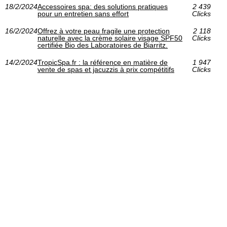
18/2/2024
Accessoires spa: des solutions pratiques
2 439
pour un entretien sans effort
Clicks
16/2/2024
Offrez à votre peau fragile une protection
2 118
naturelle avec la crème solaire visage SPF50
Clicks
certifiée Bio des Laboratoires de Biarritz.
14/2/2024
TropicSpa.fr : la référence en matière de
1 947
vente de spas et jacuzzis à prix compétitifs
Clicks