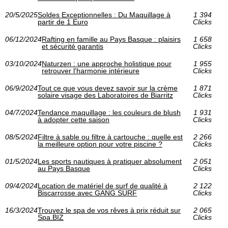
20/5/2025
Soldes Exceptionnelles : Du Maquillage à
1 394
partir de 1 Euro
Clicks
06/12/2024
Rafting en famille au Pays Basque : plaisirs
1 658
et sécurité garantis
Clicks
03/10/2024
Naturzen : une approche holistique pour
1 955
retrouver l'harmonie intérieure
Clicks
06/9/2024
Tout ce que vous devez savoir sur la crème
1 871
solaire visage des Laboratoires de Biarritz
Clicks
04/7/2024
Tendance maquillage : les couleurs de blush
1 931
à adopter cette saison
Clicks
08/5/2024
Filtre à sable ou filtre à cartouche : quelle est
2 266
la meilleure option pour votre piscine ?
Clicks
01/5/2024
Les sports nautiques à pratiquer absolument
2 051
au Pays Basque
Clicks
09/4/2024
Location de matériel de surf de qualité à
2 122
Biscarrosse avec GANG SURF
Clicks
16/3/2024
Trouvez le spa de vos rêves à prix réduit sur
2 065
Spa.BIZ
Clicks