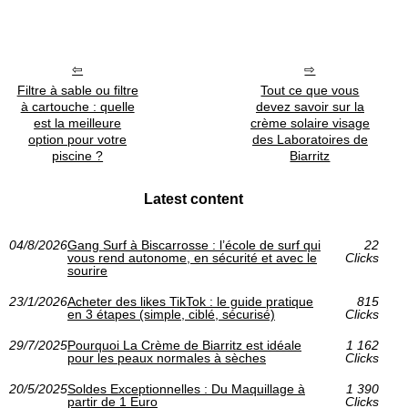
Filtre à sable ou filtre
Tout ce que vous
à cartouche : quelle
devez savoir sur la
est la meilleure
crème solaire visage
option pour votre
des Laboratoires de
piscine ?
Biarritz
Latest content
04/8/2026
Gang Surf à Biscarrosse : l’école de surf qui
22
vous rend autonome, en sécurité et avec le
Clicks
sourire
23/1/2026
Acheter des likes TikTok : le guide pratique
815
en 3 étapes (simple, ciblé, sécurisé)
Clicks
29/7/2025
Pourquoi La Crème de Biarritz est idéale
1 162
pour les peaux normales à sèches
Clicks
20/5/2025
Soldes Exceptionnelles : Du Maquillage à
1 390
partir de 1 Euro
Clicks