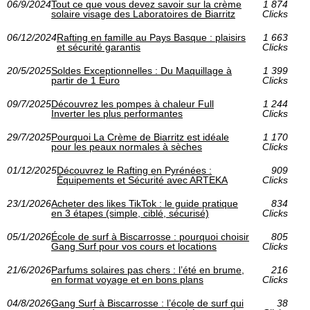
06/9/2024
Tout ce que vous devez savoir sur la crème
1 874
solaire visage des Laboratoires de Biarritz
Clicks
06/12/2024
Rafting en famille au Pays Basque : plaisirs
1 663
et sécurité garantis
Clicks
20/5/2025
Soldes Exceptionnelles : Du Maquillage à
1 399
partir de 1 Euro
Clicks
09/7/2025
Découvrez les pompes à chaleur Full
1 244
Inverter les plus performantes
Clicks
29/7/2025
Pourquoi La Crème de Biarritz est idéale
1 170
pour les peaux normales à sèches
Clicks
01/12/2025
Découvrez le Rafting en Pyrénées :
909
Équipements et Sécurité avec ARTEKA
Clicks
23/1/2026
Acheter des likes TikTok : le guide pratique
834
en 3 étapes (simple, ciblé, sécurisé)
Clicks
05/1/2026
École de surf à Biscarrosse : pourquoi choisir
805
Gang Surf pour vos cours et locations
Clicks
21/6/2026
Parfums solaires pas chers : l’été en brume,
216
en format voyage et en bons plans
Clicks
04/8/2026
Gang Surf à Biscarrosse : l’école de surf qui
38