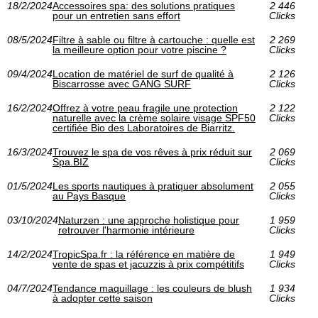
18/2/2024
Accessoires spa: des solutions pratiques
2 446
pour un entretien sans effort
Clicks
08/5/2024
Filtre à sable ou filtre à cartouche : quelle est
2 269
la meilleure option pour votre piscine ?
Clicks
09/4/2024
Location de matériel de surf de qualité à
2 126
Biscarrosse avec GANG SURF
Clicks
16/2/2024
Offrez à votre peau fragile une protection
2 122
naturelle avec la crème solaire visage SPF50
Clicks
certifiée Bio des Laboratoires de Biarritz.
16/3/2024
Trouvez le spa de vos rêves à prix réduit sur
2 069
Spa.BIZ
Clicks
01/5/2024
Les sports nautiques à pratiquer absolument
2 055
au Pays Basque
Clicks
03/10/2024
Naturzen : une approche holistique pour
1 959
retrouver l'harmonie intérieure
Clicks
14/2/2024
TropicSpa.fr : la référence en matière de
1 949
vente de spas et jacuzzis à prix compétitifs
Clicks
04/7/2024
Tendance maquillage : les couleurs de blush
1 934
à adopter cette saison
Clicks