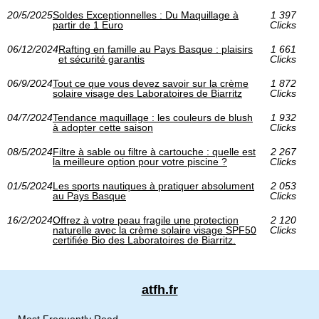
20/5/2025
Soldes Exceptionnelles : Du Maquillage à
1 397
partir de 1 Euro
Clicks
06/12/2024
Rafting en famille au Pays Basque : plaisirs
1 661
et sécurité garantis
Clicks
06/9/2024
Tout ce que vous devez savoir sur la crème
1 872
solaire visage des Laboratoires de Biarritz
Clicks
04/7/2024
Tendance maquillage : les couleurs de blush
1 932
à adopter cette saison
Clicks
08/5/2024
Filtre à sable ou filtre à cartouche : quelle est
2 267
la meilleure option pour votre piscine ?
Clicks
01/5/2024
Les sports nautiques à pratiquer absolument
2 053
au Pays Basque
Clicks
16/2/2024
Offrez à votre peau fragile une protection
2 120
naturelle avec la crème solaire visage SPF50
Clicks
certifiée Bio des Laboratoires de Biarritz.
atfh.fr