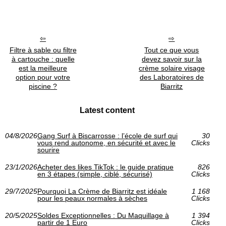
Filtre à sable ou filtre
Tout ce que vous
à cartouche : quelle
devez savoir sur la
est la meilleure
crème solaire visage
option pour votre
des Laboratoires de
piscine ?
Biarritz
Latest content
04/8/2026
Gang Surf à Biscarrosse : l’école de surf qui
30
vous rend autonome, en sécurité et avec le
Clicks
sourire
23/1/2026
Acheter des likes TikTok : le guide pratique
826
en 3 étapes (simple, ciblé, sécurisé)
Clicks
29/7/2025
Pourquoi La Crème de Biarritz est idéale
1 168
pour les peaux normales à sèches
Clicks
20/5/2025
Soldes Exceptionnelles : Du Maquillage à
1 394
partir de 1 Euro
Clicks