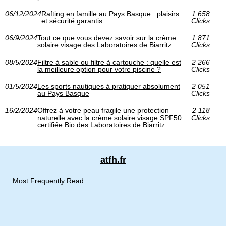
06/12/2024
Rafting en famille au Pays Basque : plaisirs
1 658
et sécurité garantis
Clicks
06/9/2024
Tout ce que vous devez savoir sur la crème
1 871
solaire visage des Laboratoires de Biarritz
Clicks
08/5/2024
Filtre à sable ou filtre à cartouche : quelle est
2 266
la meilleure option pour votre piscine ?
Clicks
01/5/2024
Les sports nautiques à pratiquer absolument
2 051
au Pays Basque
Clicks
16/2/2024
Offrez à votre peau fragile une protection
2 118
naturelle avec la crème solaire visage SPF50
Clicks
certifiée Bio des Laboratoires de Biarritz.
atfh.fr
Most Frequently Read