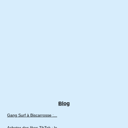
Blog
Gang Surf à Biscarrosse :...
Acheter des likes TikTok : le...