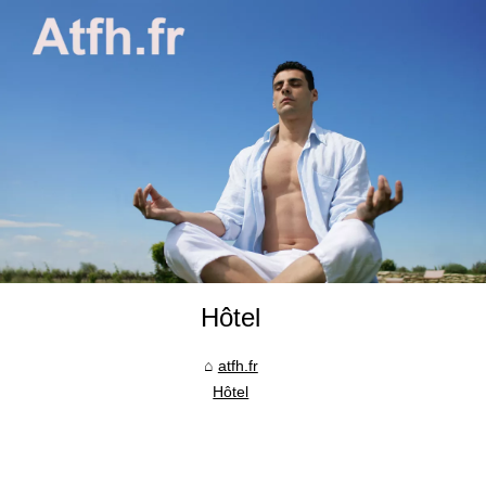
Hôtel
atfh.fr
Hôtel